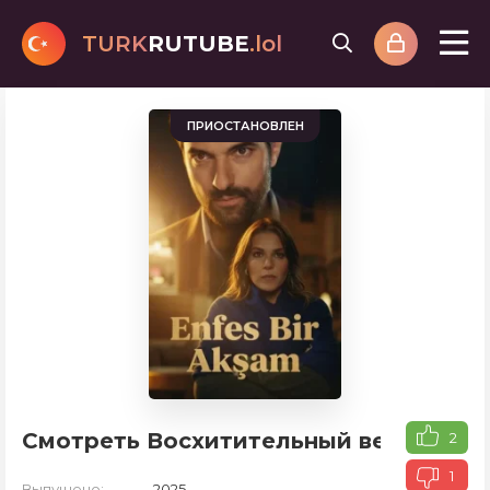
TURK
RUTUBE
.lol
ПРИОСТАНОВЛЕН
Смотреть Восхитительный вечер
2
1
Выпущено:
2025