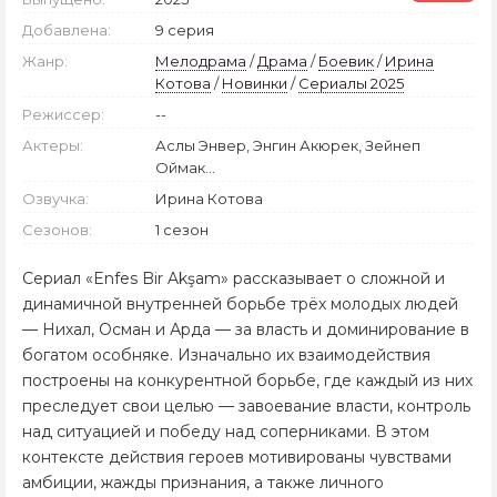
Добавлена:
9 серия
Жанр:
Мелодрама
/
Драма
/
Боевик
/
Ирина
Котова
/
Новинки
/
Сериалы 2025
Режиссер:
--
Актеры:
Аслы Энвер, Энгин Акюрек, Зейнеп
Оймак...
Озвучка:
Ирина Котова
Сезонов:
1 сезон
Сериал «Enfes Bir Akşam» рассказывает о сложной и
динамичной внутренней борьбе трёх молодых людей
— Нихал, Осман и Арда — за власть и доминирование в
богатом особняке. Изначально их взаимодействия
построены на конкурентной борьбе, где каждый из них
преследует свои целью — завоевание власти, контроль
над ситуацией и победу над соперниками. В этом
контексте действия героев мотивированы чувствами
амбиции, жажды признания, а также личного