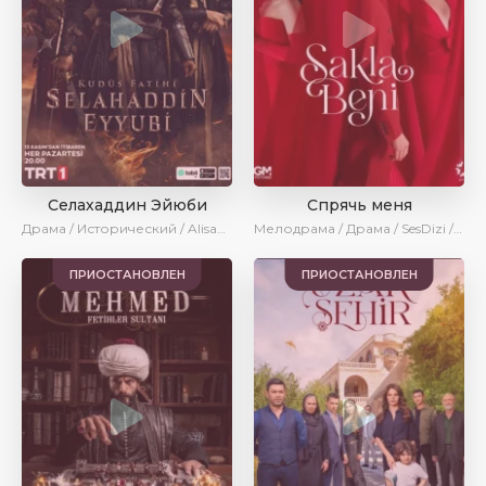
Селахаддин Эйюби
Спрячь меня
Драма / Исторический / AlisaDirilis / Сериалы 2023
Мелодрама / Драма / SesDizi / AveTurk / AlisaDirilis / Сериалы 2023
ПРИОСТАНОВЛЕН
ПРИОСТАНОВЛЕН