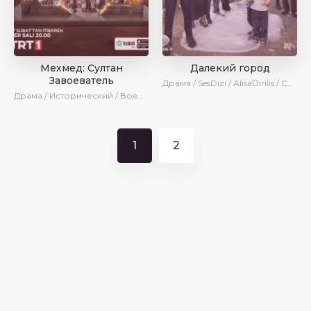
Мехмед: Султан
Далекий город
Завоеватель
Драма / SesDizi / AlisaDirilis / Сериалы 2024
Драма / Исторический / Военный / AlisaDirilis / Сериалы 2024
1
2