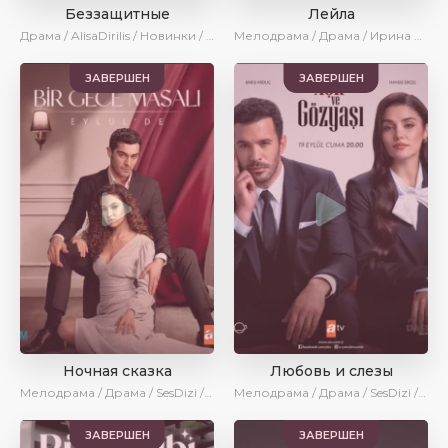
Беззащитные
Лейла
Драма / AlisaDirilis / Новинки / Сериалы 2024
Мелодрама / Драма / Ирина Котова / AveTurk / AlisaDirilis / Сериалы 2024
ЗАВЕРШЕН
ЗАВЕРШЕН
Ночная сказка
Любовь и слезы
Мелодрама / Драма / SesDizi / AveTurk / AlisaDirilis
Мелодрама / Драма / SesDizi / AlisaDirilis / Новинки / Сериалы 2025
ЗАВЕРШЕН
ЗАВЕРШЕН