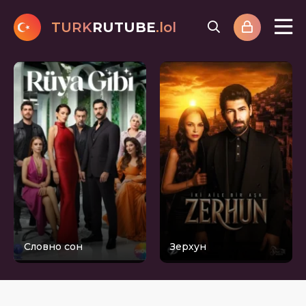
TURK
RUTUBE
.lol
Словно сон
Зерхун