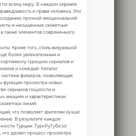
 по всему миру. В каждом сериале
раведливость и права человека. Эти
ет созданию прочной эмоциональной
фликты и насыщенные сюжетные
, а также элементов современного
нты. Кроме того, стиль визуальной
ещё более увлекательным и
ссортименту турецких сериалов и
риалов и комедий. Каталог
а система фильтров, позволяющая
ны функции просмотра новых
тве сериалов пошлости и
х эмоциях и характеристиках
 сюжетных линий.
иций, что позволяет зрителям лучше
изнью. В результате каждое
ности Турции. ТуркРуТубе.lol
, что делает процесс просмотра