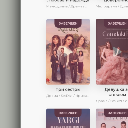
Мелодрама / Драма / BeniAffet
ЗАВЕРШЕН
ЗАВЕРШЕН
Три сестры
Девушка з
стеклом
Драма / SesDizi / Ирина Котова / AveTurk
ЗАВЕРШЕН
ЗАВЕРШЕН