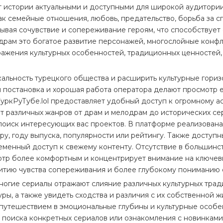
т истории актуальными и доступными для широкой аудитории
ак семейные отношения, любовь, предательство, борьба за сп
ызывая сочувствие и сопереживание героям, что способству
х драм это богатое развитие персонажей, многослойные кон
тражения культурных особенностей, традиционных ценностей
альность турецкого общества и расширить культурные горизо
я постановка и хорошая работа оператора делают просмотр 
уркРуТубе.lol предоставляет удобный доступ к огромному а
нт различных жанров от драм и мелодрам до исторических се
 поиск интересующих вас проектов. В платформе реализован
ру, году выпуска, популярности или рейтингу. Также доступ
еменный доступ к свежему контенту. Отсутствие в большинс
отр более комфортным и концентрирует внимание на ключевы
витию чувства сопереживания и более глубокому пониманию
многие сериалы отражают слияние различных культурных трад
ры, а также увидеть сходства и различия с их собственной ж
путешествием в эмоциональные глубины и культурные особен
поиска конкретных сериалов или ознакомления с новинками