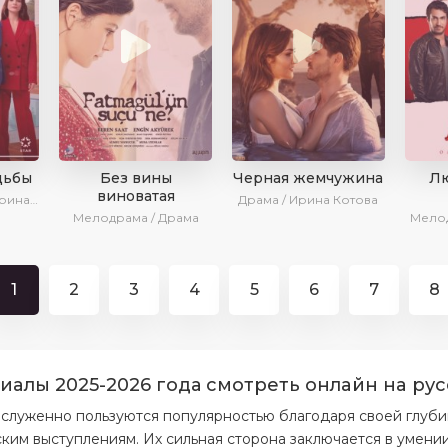
дьбы
Без вины
Черная жемчужина
Лю
виноватая
Драма / SesDizi / Ирина Котова
Драма / Ирина Котова
Мелодрама / Драма
Мелод
1
2
3
4
5
6
7
8
pиaлы 2025-2026 года cмoтpeть oнлaйн нa pу
аслуженно пользуются популярностью благодаря своей глуби
ким выступлениям. Их сильная сторона заключается в умени