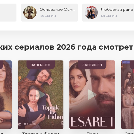
Комедия
Основание Осман
Любовная рана
Криминал
195 СЕРИЯ
101 СЕРИЯ
х сериалов 2026 года смотреть с ру
ЗАВЕРШЕН
ЗАВЕРШЕН
ое
Топрак и Фидан
Плен
Зап