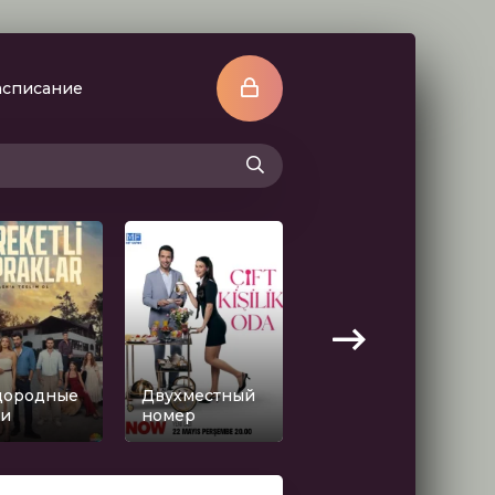
асписание
дородные
Двухместный
Любовь и
ли
номер
слезы