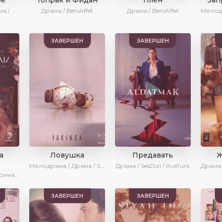
Мелодрама / Драма / Боевик / BeniAffet
Драма / BeniAffet
Драма / BeniAffet
ЗАВЕРШЕН
ЗАВЕРШЕН
а
Ловушка
Предавать
Ж
Мелодрама / Драма / SesDizi / Ирина Котова
Драма / SesDizi / AveTurk
Драма / SesDizi / Ирина Котова
ЗАВЕРШЕН
ЗАВЕРШЕН