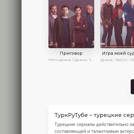
Приговор
Игра моей су
Мелодрама / Драма / SesDizi / Ирина Котова / AveTurk
ТуркРуТубе – туpeцкиe ce
Турецкие сериалы действительно з
составляющей и талантливым актёрс