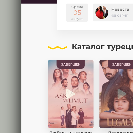
Среда
Невеста
05
463 СЕРИЯ
август
Каталог турецки
ЗАВЕРШЕН
ЗАВЕРШЕН
Любовь и надежда
Доверенн