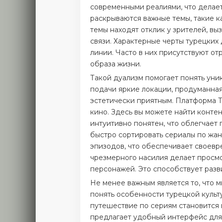
современными реалиями, что делае
раскрываются важные темы, такие к
темы находят отклик у зрителей, в
связи. Характерные черты турецки
линии. Часто в них присутствуют о
образа жизни.
Такой дуализм помогает понять уник
подачи яркие локации, продуманна
эстетически приятным. Платформа Т
кино. Здесь вы можете найти конте
интуитивно понятен, что облегчает
быстро сортировать сериалы по жан
эпизодов, что обеспечивает своевр
чрезмерного насилия делает просм
персонажей. Это способствует раз
Не менее важным является то, что 
понять особенности турецкой культу
путешествие по сериям становится 
предлагает удобный интерфейс для 