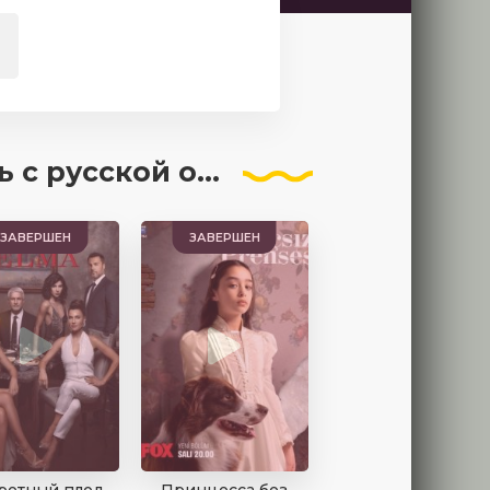
сской озвучкой
ЗАВЕРШЕН
ЗАВЕРШЕН
ретный плод
Принцесса без