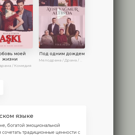
бовь моей
Под одним дождем
жизни
Мелодрама / Драма / AlisaDirilis / Новинки
рама / Комедия
ccкoм языкe
не, богатой эмоциональной
и сочетать традиционные ценности с