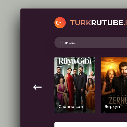
TURK
RUTUBE
.
Словно сон
Зерхун