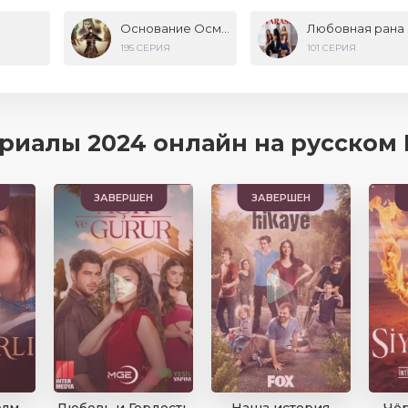
Комедия
Основание Осман
Любовная рана
Криминал
195 СЕРИЯ
101 СЕРИЯ
риалы 2024 онлайн на русском
ЗАВЕРШЕН
ЗАВЕРШЕН
олм
Любовь и Гордость
Наша история
Чё