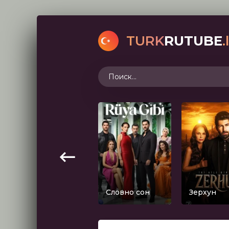
TURK
RUTUBE
.
Словно сон
Зерхун