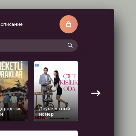
асписание
дородные
Двухместный
Любовь и
ли
номер
слезы