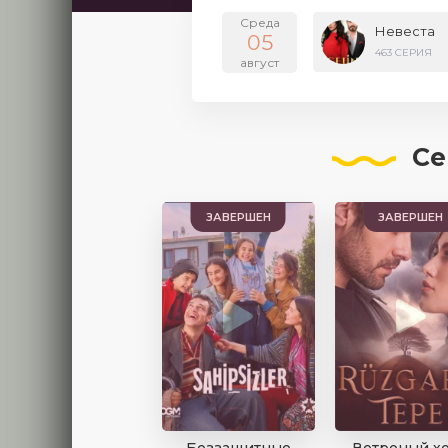
Среда
Невеста
05
463 СЕРИЯ
август
Се
ЗАВЕРШЕН
ЗАВЕРШЕН
Беззащитные
Ветреный х