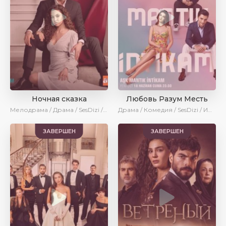
Ночная сказка
Любовь Разум Месть
Мелодрама / Драма / SesDizi / AveTurk / AlisaDirilis
Драма / Комедия / SesDizi / Ирина Котова / AveTurk
ЗАВЕРШЕН
ЗАВЕРШЕН