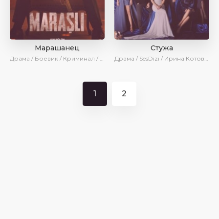
Марашанец
Стужа
Драма / Боевик / Криминал / SesDizi / Ирина Котова / AveTurk
Драма / SesDizi / Ирина Котова / AveTurk
1
2