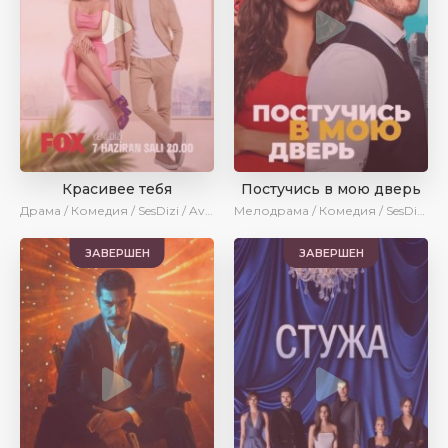
Красивее тебя
Постучись в мою дверь
Драма / Комедия / SesDizi / AveTurk / Turok1990
Мелодрама / Комедия / SesDizi / Ирина Котова / AveTurk / Turok1990
ЗАВЕРШЕН
ЗАВЕРШЕН