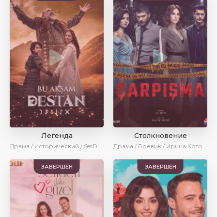
Легенда
Столкновение
Драма / Исторический / SesDizi / Ирина Котова / AveTurk / Turok1990
Драма / Боевик / Ирина Котова / AveTurk
ЗАВЕРШЕН
ЗАВЕРШЕН