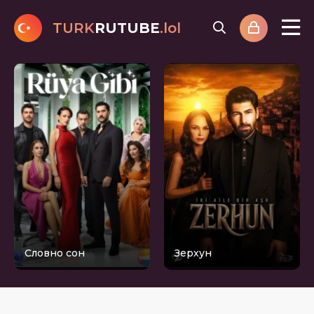
TURK
RUTUBE
.lol
Словно сон
Зерхун