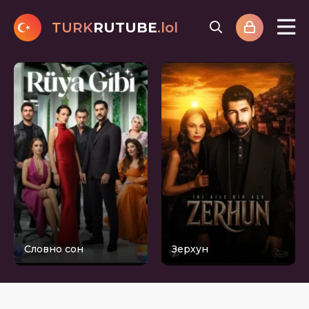
TURK
RUTUBE
.lol
Словно сон
Зерхун