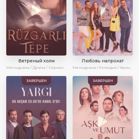
Ветреный холм
Любовь напрокат
Мелодрама / Драма / Сериалы 2024
Мелодрама / Комедия / Ирина Котова
ЗАВЕРШЕН
ЗАВЕРШЕН