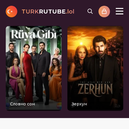
TURK
RUTUBE
.lol
Словно сон
Зерхун