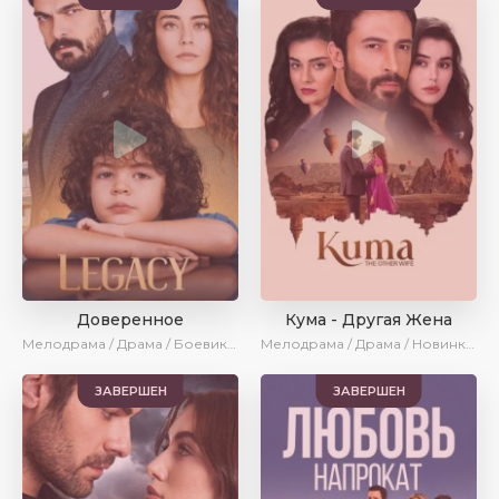
Доверенное
Кума - Другая Жена
Мелодрама / Драма / Боевик / BeniAffet
Мелодрама / Драма / Новинки / Сериалы 2025
ЗАВЕРШЕН
ЗАВЕРШЕН