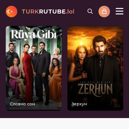
TURK
RUTUBE
.lol
Словно сон
Зерхун