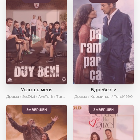
Услышь меня
Вдребезги
Драма / SesDizi / AveTurk / Turok1990
Драма / Криминал / Turok1990
ЗАВЕРШЕН
ЗАВЕРШЕН