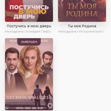
Постучись в мою дверь
Ты моя Родина
Мелодрама / Комедия / SesDizi / Ирина Котова / AveTurk / Turok1990
Мелодрама / Исторический / Военный / Turok1990
ЗАВЕРШЕН