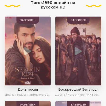
Turok1990 онлайн на
русском HD
ЗАВЕРШЕН
ЗАВЕРШЕН
Дочь посла
Воскресший Эртугрул
Драма / SesDizi / Ирина Котова / AveTurk / Turok1990
Драма / Исторический / Военный / Turok1990
ЗАВЕРШЕН
ЗАВЕРШЕН