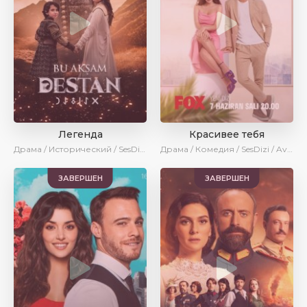
Легенда
Красивее тебя
Драма / Исторический / SesDizi / Ирина Котова / AveTurk / Turok1990
Драма / Комедия / SesDizi / AveTurk / Turok1990
ЗАВЕРШЕН
ЗАВЕРШЕН