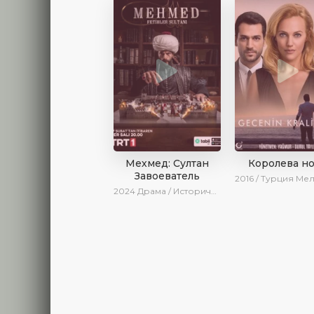
Мехмед: Султан
Королева н
Завоеватель
2016 / Турция
Мелодрама / Драма /
2024
Драма / Исторический / Военный / AlisaDirilis / Сериалы 2024