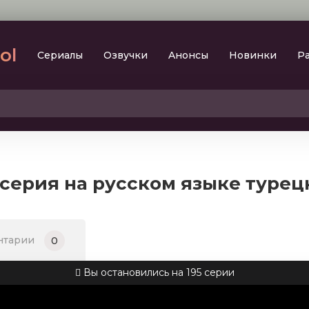
lol
Сериалы
Oзвучки
Aнoнcы
Новинки
Р
2023
SesDizi
2024
BeniBirakma
2025
Ирина Котова
 серия на русском языке турец
AveTurk
Мелодрама
AlisaDirilis
Драма
BeniAffet
нтарии
0
Исторический
Turok1990
Детектив
Вы остановились на 195 серии
Боевик
Военный