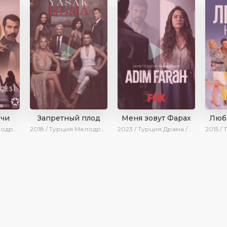
очи
Запретный плод
Меня зовут Фарах
Люб
 Боевик / Turok1990
2018 / Турция
Мелодрама / Драма / SesDizi
2023 / Турция
Драма / Детектив / Криминал / SesDizi / Ирина Котова / AveTurk
2015 /