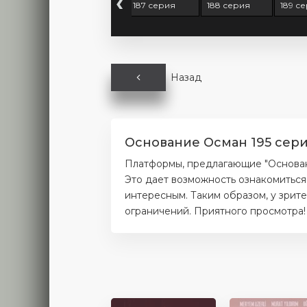
‹
 серия
186 серия
187 серия
188 серия
189 с
Назад
Основание Осман 195 сери
Платформы, предлагающие "Основани
Это дает возможность ознакомиться
интересным. Таким образом, у зрит
ограничений. Приятного просмотра!