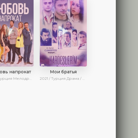
овь напрокат
Мои братья
 Турция
Мелодрама / Комедия / Ирина Котова
2021 / Турция
Драма / SesDizi