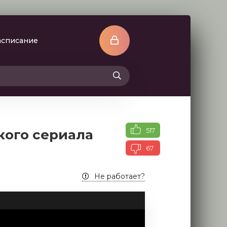
асписание
517
кого сериала
67
Не работает?