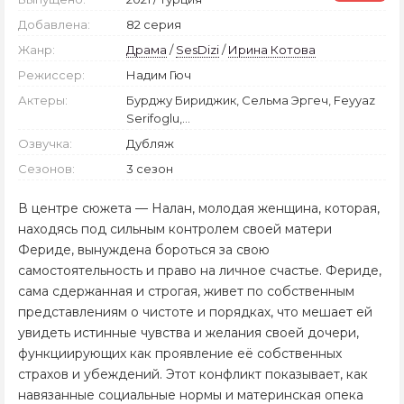
Добавлена:
82 серия
Жанр:
Драма
/
SesDizi
/
Ирина Котова
Режиссер:
Надим Гюч
Актеры:
Бурджу Бириджик, Сельма Эргеч, Feyyaz
Serifoglu,...
Озвучка:
Дубляж
Сезонов:
3 сезон
В центре сюжета — Налан, молодая женщина, которая,
находясь под сильным контролем своей матери
Фериде, вынуждена бороться за свою
самостоятельность и право на личное счастье. Фериде,
сама сдержанная и строгая, живет по собственным
представлениям о чистоте и порядках, что мешает ей
увидеть истинные чувства и желания своей дочери,
функциирующих как проявление её собственных
страхов и убеждений. Этот конфликт показывает, как
навязанные социальные нормы и материнская опека