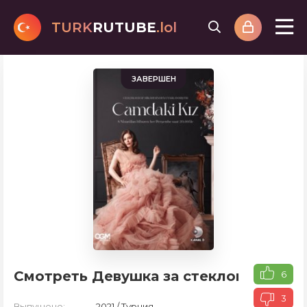
TURK
RUTUBE
.lol
ЗАВЕРШЕН
Смотреть Девушка за стеклом
6
3
Выпущено:
2021 / Турция