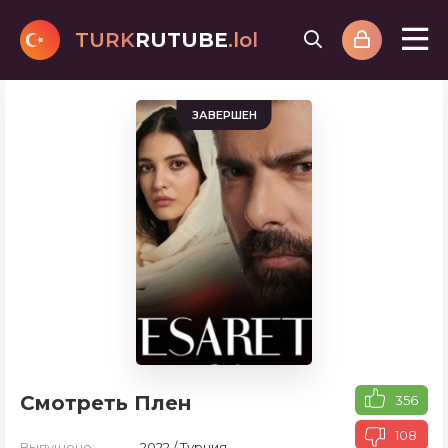
TURK
RUTUBE
.lol
ЗАВЕРШЕН
Смотреть Плен
356
108
Выпущено:
2022 / Турция