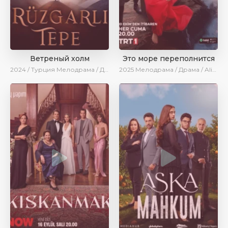
Ветреный холм
Это море переполнится
2024 / Турция
Мелодрама / Драма / Сериалы 2024
2025
Мелодрама / Драма / AlisaDirilis / Новинки / Сериалы 2025