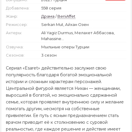
Добавлена:
558 серия
Жанр:
Драма
/
BeniAffet
Режиссер:
Serkan Mut, Айхан Озен
Актеры:
Ali Yagiz Durmus, Мелахет Аббасова,
Mahassine...
Озвучка:
Мыльные оперы Турции
Сезонов:
3 сезон
Сериал «Esaret» действительно заслужил свою
популярность благодаря богатой эмоциональной
истории и сложным характерам персонажей.
Центральной фигурой является Нихан — женщинами,
выросшей в богатой, но эмоционально сдержанной
семье, которая проявляет внутреннюю силу и желание
помогать другим, несмотря на собственные
привилегии. Ее путь с ясным предназначением стать
врачом приводит её к столкновению с суровой
реальностью, где каждое решение и действие имеет