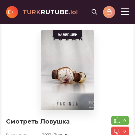
TURK
RUTUBE
.lol
ЗАВЕРШЕН
Смотреть Ловушка
0
0
Выпущено:
2022 / Турция