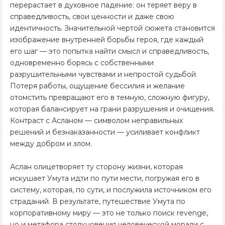
перерастает в духовное падение: он теряет веру в
справедливость, свои ценности и даже свою
идентичность. Значительной чертой сюжета становится
изображение внутренней борьбы героя, где каждый
его шаг — это попытка найти смысл и справедливость,
одновременно борясь с собственными
разрушительными чувствами и непростой судьбой.
Потеря работы, ощущение бессилия и желание
отомстить превращают его в темную, сложную фигуру,
которая балансирует на грани разрушения и очищения.
Контраст с Асланом — символом неправильных
решений и безнаказанности — усиливает конфликт
между добром и злом.
Аслан олицетворяет ту сторону жизни, которая
искушает Умута идти по пути мести, погружая его в
систему, которая, по сути, и послужила источником его
страданий. В результате, путешествие Умута по
корпоративному миру — это не только поиск revenge,
но и метафора столкновения человеческой морали с