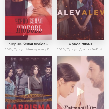
Черно-белая любовь
Яркое пламя
2018 / Турция
Мелодрама / Драма / Боевик / SesDizi
2020 / Турция
Драма / SesDizi / Ирина Котова