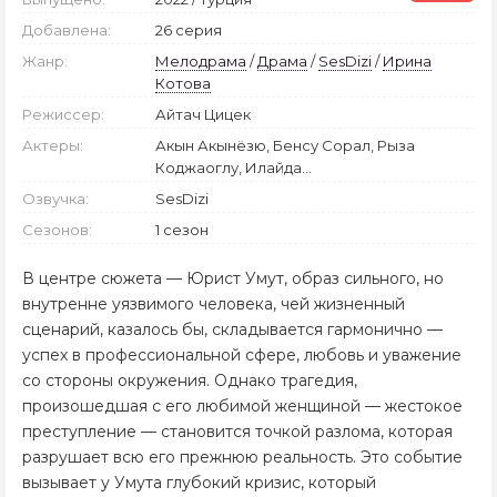
Добавлена:
26 серия
Жанр:
Мелодрама
/
Драма
/
SesDizi
/
Ирина
Котова
Режиссер:
Айтач Цицек
Актеры:
Акын Акынёзю, Бенсу Сорал, Рыза
Коджаоглу, Илайда...
Озвучка:
SesDizi
Сезонов:
1 сезон
В центре сюжета — Юрист Умут, образ сильного, но
внутренне уязвимого человека, чей жизненный
сценарий, казалось бы, складывается гармонично —
успех в профессиональной сфере, любовь и уважение
со стороны окружения. Однако трагедия,
произошедшая с его любимой женщиной — жестокое
преступление — становится точкой разлома, которая
разрушает всю его прежнюю реальность. Это событие
вызывает у Умута глубокий кризис, который