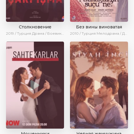
Столкновение
Без вины виноватая
2019 / Турция
Драма / Боевик / Ирина Котова / AveTurk
2010 / Турция
Мелодрама / Драма
Мошенники
Черная жемчужина