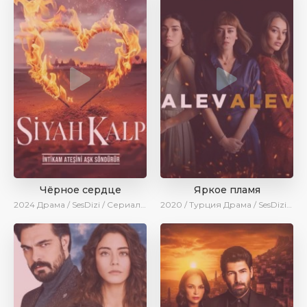
Чёрное сердце
Яркое пламя
2024
Драма / SesDizi / Сериалы 2024
2020 / Турция
Драма / SesDizi / Ирина Котова