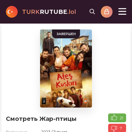
TURK
RUTUBE
.lol
ЗАВЕРШЕН
Смотреть Жар-птицы
21
7
Выпущено:
2023 / Турция