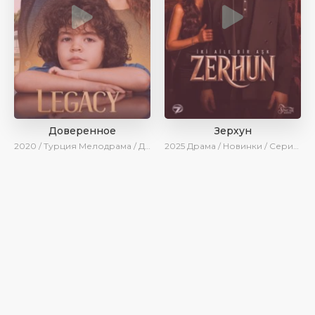
Доверенное
Зерхун
2020 / Турция
Мелодрама / Драма / Боевик / BeniAffet
2025
Драма / Новинки / Сериалы 2025