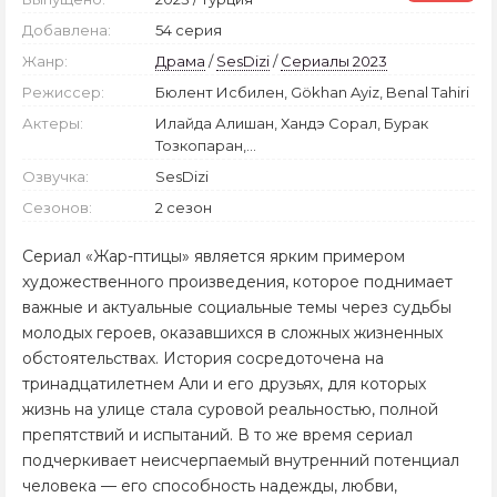
Добавлена:
54 серия
Жанр:
Драма
/
SesDizi
/
Сериалы 2023
Режиссер:
Бюлент Исбилен, Gökhan Ayiz, Benal Tahiri
Актеры:
Илайда Алишан, Хандэ Сорал, Бурак
Тозкопаран,...
Озвучка:
SesDizi
Сезонов:
2 сезон
Сериал «Жар-птицы» является ярким примером
художественного произведения, которое поднимает
важные и актуальные социальные темы через судьбы
молодых героев, оказавшихся в сложных жизненных
обстоятельствах. История сосредоточена на
тринадцатилетнем Али и его друзьях, для которых
жизнь на улице стала суровой реальностью, полной
препятствий и испытаний. В то же время сериал
подчеркивает неисчерпаемый внутренний потенциал
человека — его способность надежды, любви,