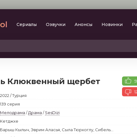
lol
Сериалы
Oзвучки
Aнoнcы
Новинки
Р
2023
SesDizi
2024
BeniBirakma
2025
Ирина Котова
ть Клюквенный щербет
5
AveTurk
Мелодрама
AlisaDirilis
1
2022 / Турция
Драма
BeniAffet
139 серия
Исторический
Turok1990
Мелодрама
/
Драма
/
SesDizi
Детектив
Кетджхе
Боевик
Барыш Кылыч, Эврим Аласья, Сыла Тюркоглу, Сибель...
Военный