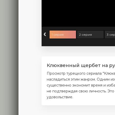
‹
1 серия
2 серия
3 се
Клюквенный щербет на рус
Просмотр турецкого сериала "Клюк
насладиться этим жанром. Одним из
существенно экономит время и избав
не подтверждая свою личность. Это 
удовольствие.