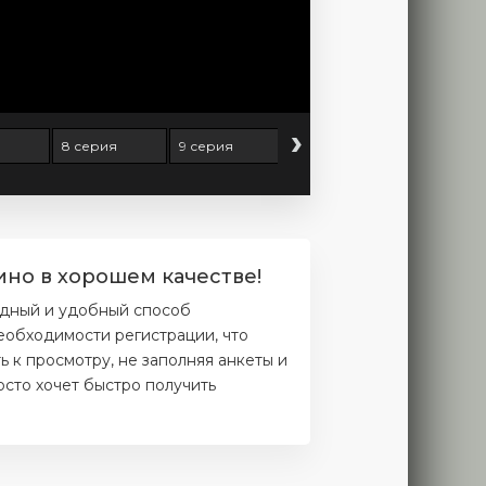
›
8 серия
9 серия
10 серия
11 серия
но в хорошем качестве!
одный и удобный способ
еобходимости регистрации, что
ь к просмотру, не заполняя анкеты и
осто хочет быстро получить