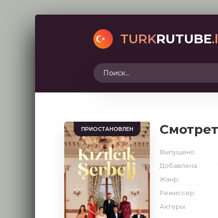
TURK
RUTUBE
.
Смотре
ПРИОСТАНОВЛЕН
Выпущено:
Добавлена:
Жанр:
Режиссер:
Актеры: