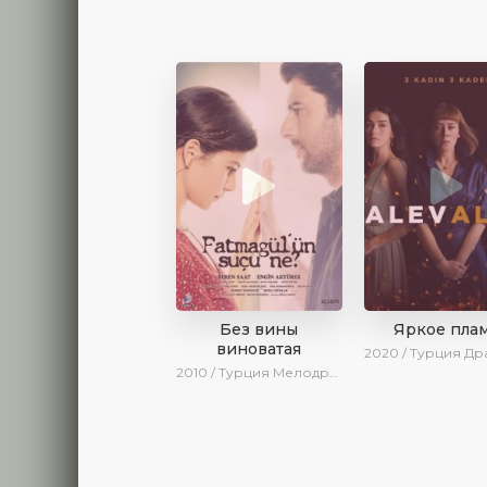
Без вины
Яркое пла
виноватая
2020 / Турция
Драма / SesD
2010 / Турция
Мелодрама / Драма