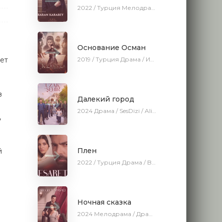
2022 / Турция
Мелодрама / Драма / BeniAffet
Основание Осман
2019 / Турция
Драма / Исторический / Военный / AveTurk
ует
в
Далекий город
2024
Драма / SesDizi / AlisaDirilis / Сериалы 2024
,
Плен
й
2022 / Турция
Драма / BeniAffet
Ночная сказка
2024
Мелодрама / Драма / SesDizi / AveTurk / AlisaDirilis