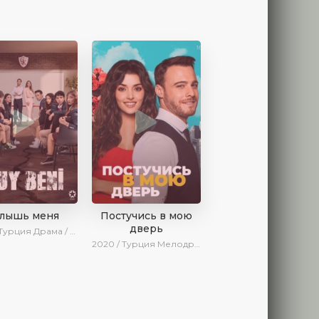
слышь меня
Постучись в мою
дверь
 Турция
Драма / SesDizi / AveTurk / Turok1990
2020 / Турция
Мелодрама / Комедия / SesDizi / Ирина Котова / AveTurk / Turok1990