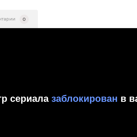
нтарии
0