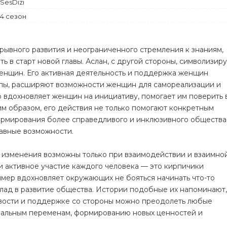
SesDizi
Комедия
4 сезон
Криминал
рывного развития и неограниченного стремления к знаниям,
 в старт новой главы. Аслан, с другой стороны, символизир
енщин. Его активная деятельность и поддержка женщин
пы, расширяют возможности женщин для самореализации и
р вдохновляет женщин на инициативу, помогает им поверить 
ким образом, его действия не только помогают конкретным
ормирования более справедливого и инклюзивного общества
авные возможности.
о изменения возможны только при взаимодействии и взаимно
 активное участие каждого человека — это кирпичики
мер вдохновляет окружающих не бояться начинать что-то
вклад в развитие общества. Истории подобные их напоминают,
ивости и поддержке со стороны можно преодолеть любые
обальным переменам, формированию новых ценностей и