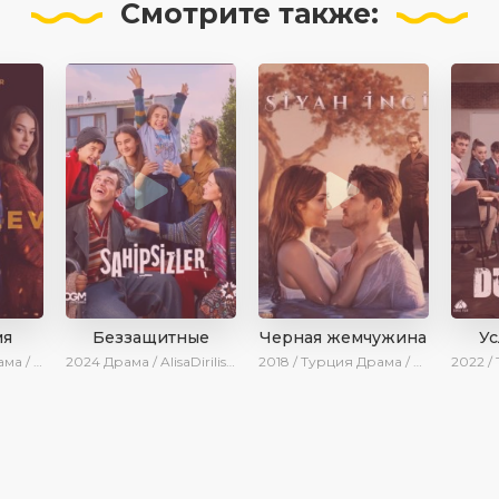
Смотрите
также:
мя
Беззащитные
Черная жемчужина
У
izi / Ирина Котова
2024
Драма / AlisaDirilis / Новинки / Сериалы 2024
2018 / Турция
Драма / Ирина Котова
2022 /