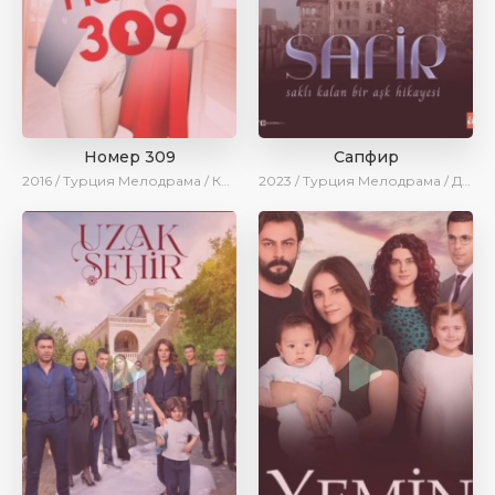
Номер 309
Сапфир
2016 / Турция
Мелодрама / Комедия
2023 / Турция
Мелодрама / Драма / SesDizi / AveTurk