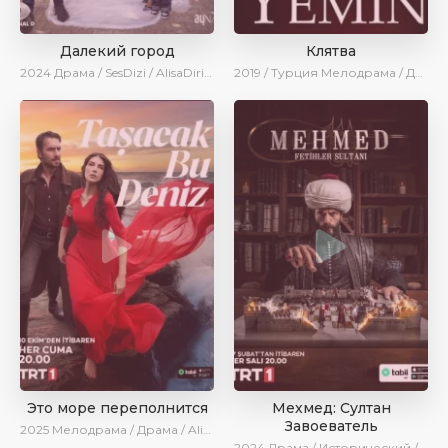
Далекий город
Клятва
2024
Драма / SesDizi / AlisaDirilis / Сериалы 2024
2019 / Турция
Мелодрама / Драма / BeniBirakma / Сериалы 2023
Это море переполнится
Мехмед: Султан
Завоеватель
2025
Мелодрама / Драма / AlisaDirilis / Новинки / Сериалы 2025
2024
Драма / Исторический / Военный / AlisaDirilis / Сериалы 2024