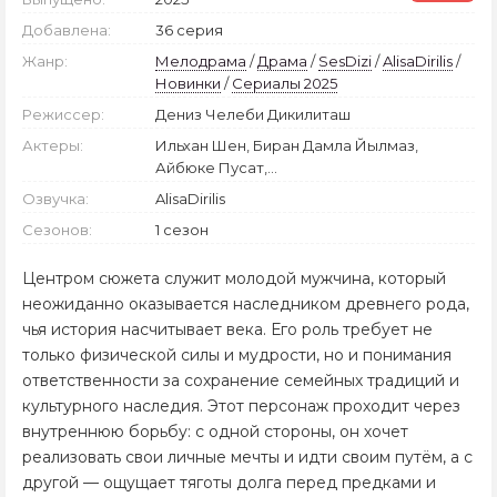
Добавлена:
36 серия
Жанр:
Мелодрама
/
Драма
/
SesDizi
/
AlisaDirilis
/
Новинки
/
Сериалы 2025
Режиссер:
Дениз Челеби Дикилиташ
Актеры:
Ильхан Шен, Биран Дамла Йылмаз,
Айбюке Пусат,...
Озвучка:
AlisaDirilis
Сезонов:
1 сезон
Центром сюжета служит молодой мужчина, который
неожиданно оказывается наследником древнего рода,
чья история насчитывает века. Его роль требует не
только физической силы и мудрости, но и понимания
ответственности за сохранение семейных традиций и
культурного наследия. Этот персонаж проходит через
внутреннюю борьбу: с одной стороны, он хочет
реализовать свои личные мечты и идти своим путём, а с
другой — ощущает тяготы долга перед предками и