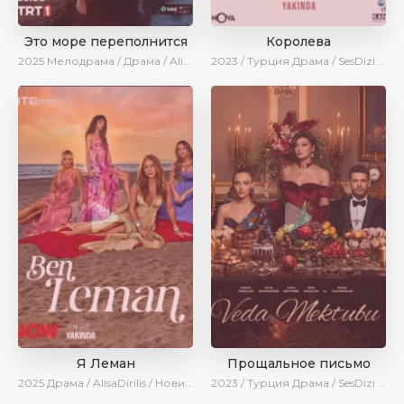
Это море переполнится
Королева
2025
Мелодрама / Драма / AlisaDirilis / Новинки / Сериалы 2025
2023 / Турция
Драма / SesDizi / AveTurk
Я Леман
Прощальное письмо
2025
Драма / AlisaDirilis / Новинки / Сериалы 2025
2023 / Турция
Драма / SesDizi / Сериалы 2023