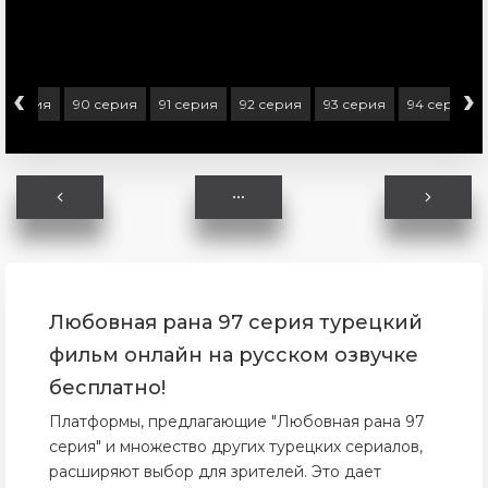
‹
›
9 серия
90 серия
91 серия
92 серия
93 серия
94 серия
Любовная рана 97 серия турецкий
фильм онлайн на русском озвучке
бесплатно!
Платформы, предлагающие "Любовная рана 97
серия" и множество других турецких сериалов,
расширяют выбор для зрителей. Это дает