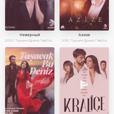
Неверный
Азизе
2020 / Турция
Драма / SesDizi / Ирина Котова
2019 / Турция
Драма / SesDizi