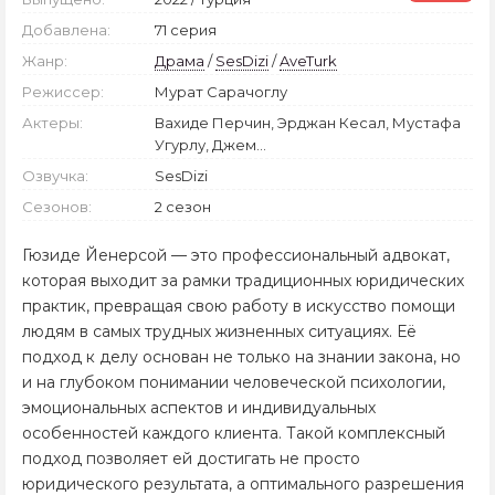
Добавлена:
71 серия
Жанр:
Драма
/
SesDizi
/
AveTurk
Режиссер:
Мурат Сарачоглу
Актеры:
Вахиде Перчин, Эрджан Кесал, Мустафа
Угурлу, Джем...
Озвучка:
SesDizi
Сезонов:
2 сезон
Гюзиде Йенерсой — это профессиональный адвокат,
которая выходит за рамки традиционных юридических
практик, превращая свою работу в искусство помощи
людям в самых трудных жизненных ситуациях. Её
подход к делу основан не только на знании закона, но
и на глубоком понимании человеческой психологии,
эмоциональных аспектов и индивидуальных
особенностей каждого клиента. Такой комплексный
подход позволяет ей достигать не просто
юридического результата, а оптимального разрешения