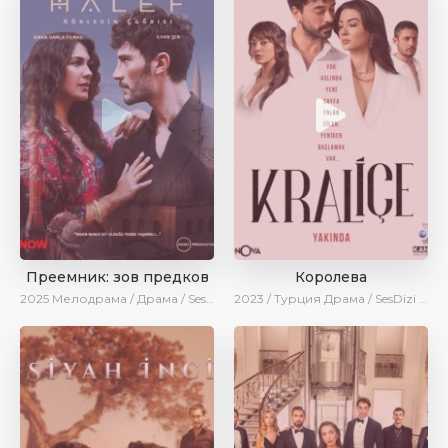
Преемник: зов предков
Королева
2025
Мелодрама / Драма / SesDizi / AlisaDirilis / Новинки / Сериалы 2025
2023 / Турция
Драма / SesDizi / AveTurk