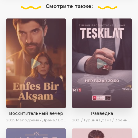
Смотрите
также:
Восхитительный вечер
Разведка
2025
Мелодрама / Драма / Боевик / Ирина Котова / Новинки / Сериалы 2025
2021 / Турция
Драма / Военный / SesDizi / AveTurk