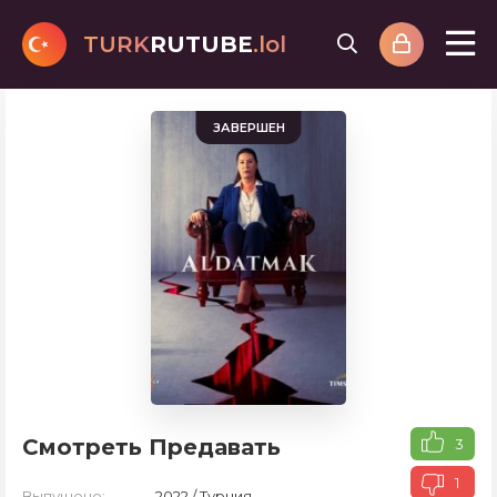
TURK
RUTUBE
.lol
ЗАВЕРШЕН
Смотреть Предавать
3
1
Выпущено:
2022 / Турция