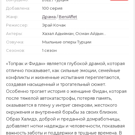
Добавлена:
100 серия
Жанр:
Драма
/
BeniAffet
Режиссер:
Эрай Кочак
Актеры:
Хазал Адыяман, Осман Айдын...
Озвучка:
Мыльные оперы Турции
Сезонов:
1 сезон
«Топрак и Фидан» является глубокой драмой, которая
отлично показывает, как сильные эмоции, семейные
конфликты и жизненные испытания переплетаются,
создавая насыщенный и трогательный сюжет.
Особенно трогает история о женщине Фидан, которая
после тяжелой автокатастрофы, потеряв память,
оказывается в плену у интриг свекрови, жестокого
окружения и внутренней борьбы за своих близких.
Образ Халидэ, доброй и преданной домработницы,
добавляет нотки надежды и человечности, показывая
важность заботы и поддержки в трудные времена. В