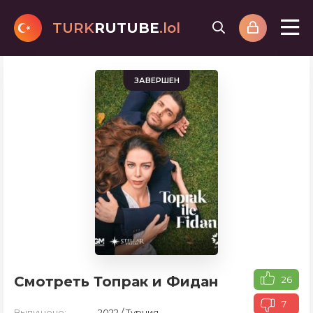
TURK
RUTUBE
.lol
ЗАВЕРШЕН
Смотреть Топрак и Фидан
26
7
Выпущено:
2022 / Турция