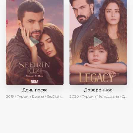
Дочь посла
Доверенное
2019 / Турция
Драма / SesDizi / Ирина Котова / AveTurk / Turok1990
2020 / Турция
Мелодрама / Драма / Боевик / BeniAffet