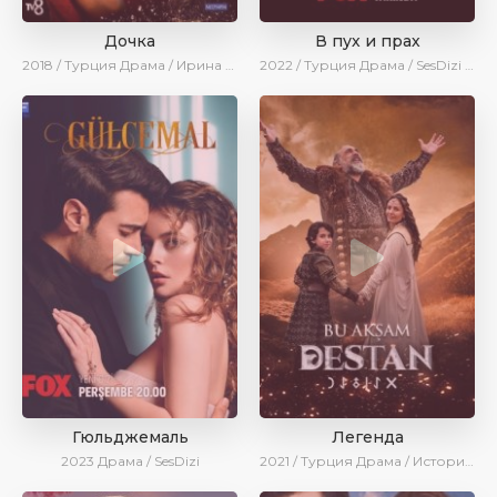
Дочка
В пух и прах
2018 / Турция
Драма / Ирина Котова
2022 / Турция
Драма / SesDizi / AveTurk
Гюльджемаль
Легенда
2023
Драма / SesDizi
2021 / Турция
Драма / Исторический / SesDizi / Ирина Котова / AveTurk / Turok1990