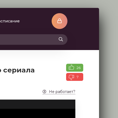
асписание
26
о сериала
7
Не работает?