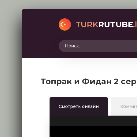
TURK
RUTUBE
.
Топрак и Фидан 2 се
Смотреть онлайн
Комме