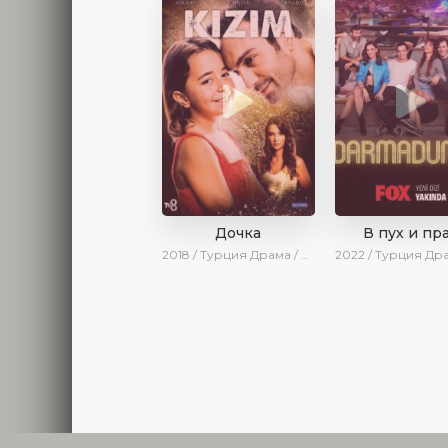
Дочка
В пух и пр
2018 / Турция
Драма / Ирина Котова
2022 / Турция
Драма / Ses