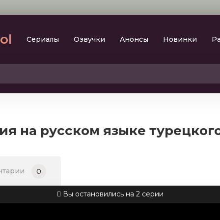
lol
Сериалы
Oзвучки
Aнoнcы
Новинки
Р
2023
SesDizi
2024
BeniBirakma
2025
Ирина Котова
рия на русском языке турецког
AveTurk
Мелодрама
AlisaDirilis
Драма
BeniAffet
нтарии
0
Исторический
Turok1990
Детектив
Вы остановились на 2 серии
Боевик
Военный