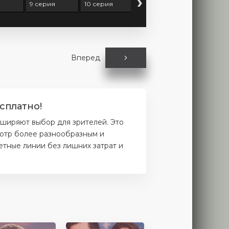
›
я
9 серия
10 серия
11 серия
12 серия
Вперед
сплатно!
сширяют выбор для зрителей. Это
мотр более разнообразным и
етные линии без лишних затрат и