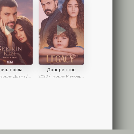
очь посла
Доверенное
 Турция
Драма / SesDizi / Ирина Котова / AveTurk / Turok1990
2020 / Турция
Мелодрама / Драма / Боевик / BeniAffet