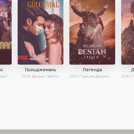
ах
Гюльджемаль
Легенда
Д
Dizi / AveTurk
2023
Драма / SesDizi
2021 / Турция
Драма / Исторический / SesDizi / Ирина Котова / AveTurk / Turok1990
2019 /