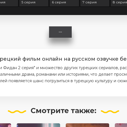
рия
5 серия
6 серия
7 серия
8 сери
урецкий фильм онлайн на русском озвучке бе
 Фидан 2 серия" и множество других турецких сериалов, ра
азличными драма, романами или историями, что делает прос
елей появляется шанс погрузиться в турецкую культуру и сюж
Смотрите
также: