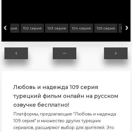
‹
›
101 серия
102 серия
103 серия
104 серия
105 серия
106 с
Любовь и надежда 109 серия
турецкий фильм онлайн на русском
озвучке бесплатно!
Платформы, предлагающие "Любовь и надежда
109 серия" и множество других турецких
сериалов, расширяют выбор для зрителей. Это