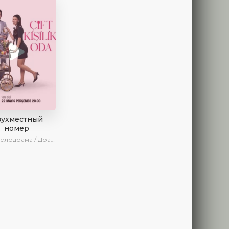
вухместный
номер
рама / Драма / Комедия / Новинки / Сериалы 2025