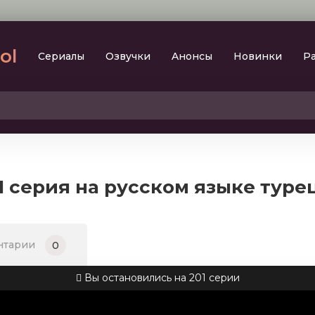
lol
Сериалы
Oзвучки
Aнoнcы
Новинки
Р
2023
SesDizi
2024
BeniBirakma
2025
Ирина Котова
1 серия на русском языке туре
AveTurk
Мелодрама
AlisaDirilis
Драма
BeniAffet
нтарии
0
Исторический
Turok1990
Детектив
Вы остановились на 201 серии
Боевик
Военный