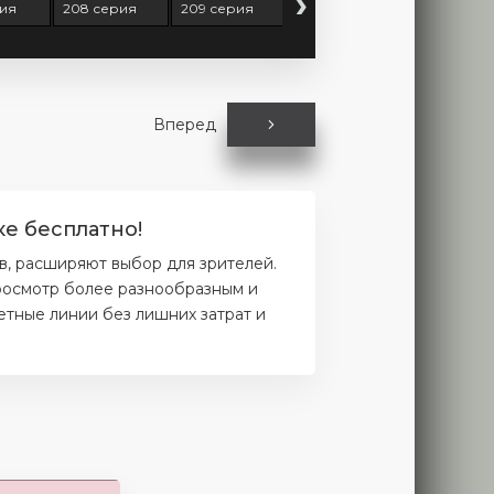
›
рия
208 серия
209 серия
210 серия
211 серия
Вперед
е бесплатно!
в, расширяют выбор для зрителей.
просмотр более разнообразным и
етные линии без лишних затрат и