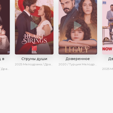
 в
Струны души
Доверенное
Д
2025
Мелодрама / Драма / Новинки / Сериалы 2025
2020 / Турция
Мелодрама / Драма / Боевик / BeniAffet
нки / Сериалы 2025
2025
Мелод