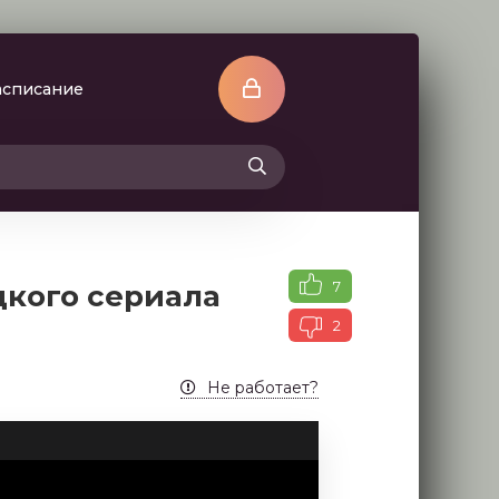
асписание
7
цкого сериала
2
Не работает?