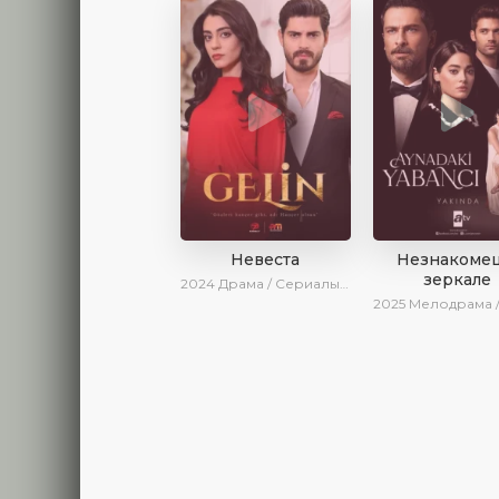
Невеста
Незнакомец
зеркале
2024
Драма / Сериалы 2024
2025
Мелодрама / Драма / SesDizi / AlisaDirilis / Нови