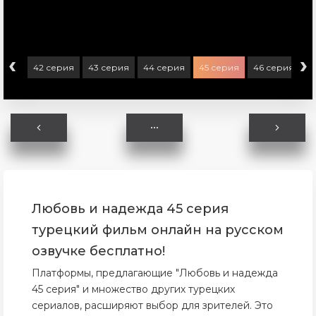
‹
›
ерия
42 серия
43 серия
44 серия
45 серия
46 серия
4
Любовь и надежда 45 серия
турецкий фильм онлайн на русском
озвучке бесплатно!
Платформы, предлагающие "Любовь и надежда
45 серия" и множество других турецких
сериалов, расширяют выбор для зрителей. Это