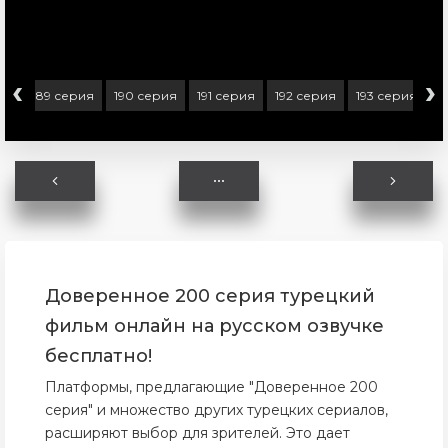
‹
›
ия
189 серия
190 серия
191 серия
192 серия
193 серия
1
Доверенное 200 серия турецкий
фильм онлайн на русском озвучке
бесплатно!
Платформы, предлагающие "Доверенное 200
серия" и множество других турецких сериалов,
расширяют выбор для зрителей. Это дает