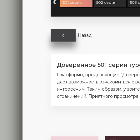
‹
99 серия
500 серия
501 серия
502 серия
503 
Назад
Доверенное 501 серия тур
Платформы, предлагающие "Доверенн
дает возможность ознакомиться с р
интересным. Таким образом, у зрит
ограничений. Приятного просмотра!