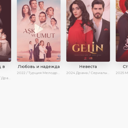
 в
Любовь и надежда
Невеста
С
2022 / Турция
Мелодрама / Драма / BeniAffet
2024
Драма / Сериалы 2024
2025
Мело
нки / Сериалы 2025