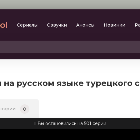
lol
Сериалы
Oзвучки
Aнoнcы
Новинки
Р
2023
SesDizi
2024
BeniBirakma
2025
Ирина Котова
я на русском языке турецкого 
AveTurk
Мелодрама
AlisaDirilis
Драма
BeniAffet
нтарии
0
Исторический
Turok1990
Детектив
Вы остановились на 501 серии
Боевик
Военный