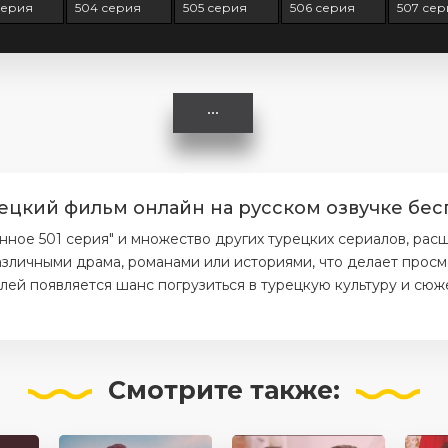
серия
504 серия
505 серия
506 серия
507 сер
ецкий фильм онлайн на русском озвучке бес
ое 501 серия" и множество других турецких сериалов, расш
азличными драма, романами или историями, что делает прос
елей появляется шанс погрузиться в турецкую культуру и сюж
Смотрите
также: