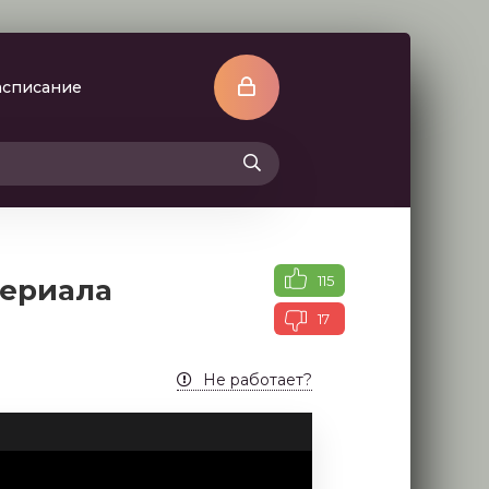
асписание
115
сериала
17
Не работает?