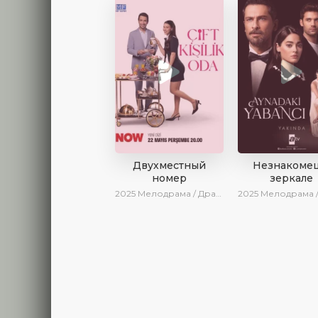
Двухместный
Незнакомец
номер
зеркале
2025
Мелодрама / Драма / Комедия / Новинки / Сериалы 2025
2025
Мелодрама / Драма / SesDizi / AlisaDirilis / Нови