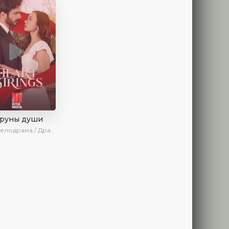
труны души
драма / Драма / Новинки / Сериалы 2025