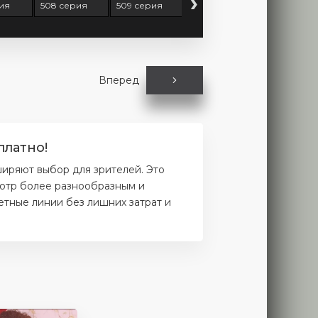
›
ия
508 серия
509 серия
510 серия
511 серия
Вперед
платно!
иряют выбор для зрителей. Это
мотр более разнообразным и
етные линии без лишних затрат и