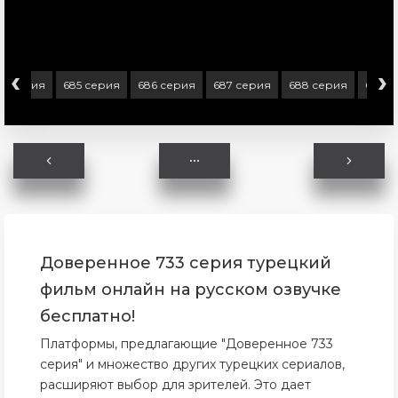
‹
›
4 серия
685 серия
686 серия
687 серия
688 серия
689 с
Доверенное 733 серия турецкий
фильм онлайн на русском озвучке
бесплатно!
Платформы, предлагающие "Доверенное 733
серия" и множество других турецких сериалов,
расширяют выбор для зрителей. Это дает