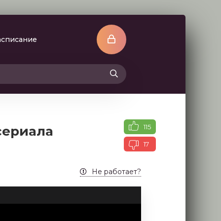
асписание
115
 сериала
17
Не работает?