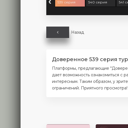
‹
37 серия
538 серия
539 серия
540 серия
541 
Назад
Доверенное 539 серия тур
Платформы, предлагающие "Доверенн
дает возможность ознакомиться с р
интересным. Таким образом, у зрит
ограничений. Приятного просмотра!