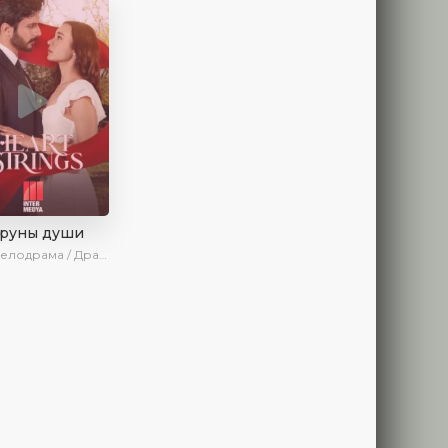
труны души
драма / Драма / Новинки / Сериалы 2025