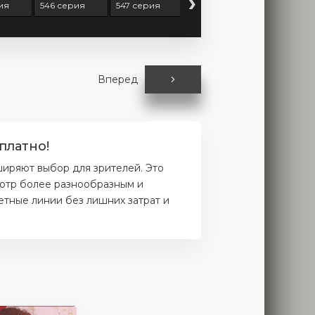
›
ия
546 серия
547 серия
548 серия
549 серия
Вперед
платно!
ширяют выбор для зрителей. Это
мотр более разнообразным и
етные линии без лишних затрат и