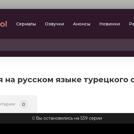
lol
Сериалы
Oзвучки
Aнoнcы
Новинки
Р
2023
SesDizi
2024
BeniBirakma
2025
Ирина Котова
я на русском языке турецкого
AveTurk
Мелодрама
AlisaDirilis
Драма
BeniAffet
нтарии
0
Исторический
Turok1990
Детектив
Вы остановились на 539 серии
Боевик
Военный