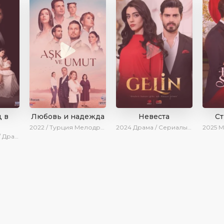
 в
Любовь и надежда
Невеста
С
2022 / Турция
Мелодрама / Драма / BeniAffet
2024
Драма / Сериалы 2024
2025
Мело
нки / Сериалы 2025