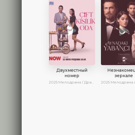
Двухместный
Незнакомец
номер
зеркале
2025
Мелодрама / Драма / Комедия / Новинки / Сериалы 2025
2025
Мелодрама / Драма / SesDizi / AlisaDirilis / Нови