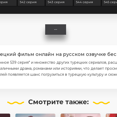
серия
542 серия
543 серия
544 серия
545 сер
ецкий фильм онлайн на русском озвучке бес
ое 539 серия" и множество других турецких сериалов, рас
азличными драма, романами или историями, что делает прос
елей появляется шанс погрузиться в турецкую культуру и сюж
Смотрите
также: