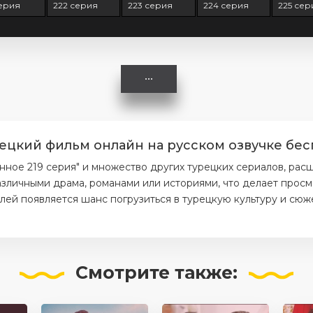
серия
222 серия
223 серия
224 серия
225 сер
ецкий фильм онлайн на русском озвучке бес
ое 219 серия" и множество других турецких сериалов, расш
азличными драма, романами или историями, что делает прос
елей появляется шанс погрузиться в турецкую культуру и сюж
Смотрите
также: