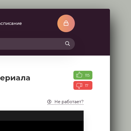
асписание
115
сериала
17
Не работает?