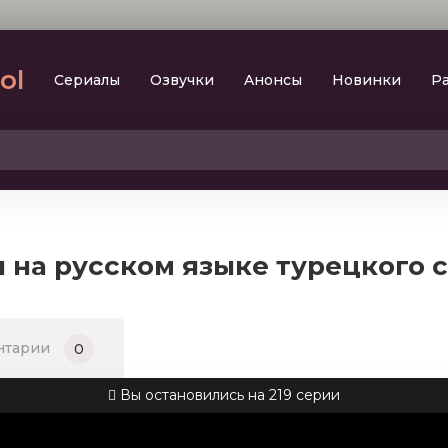
lol
Сериалы
Oзвучки
Aнoнcы
Новинки
Р
2023
SesDizi
2024
BeniBirakma
2025
Ирина Котова
я на русском языке турецкого 
AveTurk
Мелодрама
AlisaDirilis
Драма
BeniAffet
нтарии
0
Исторический
Turok1990
Детектив
Вы остановились на 219 серии
Боевик
Военный