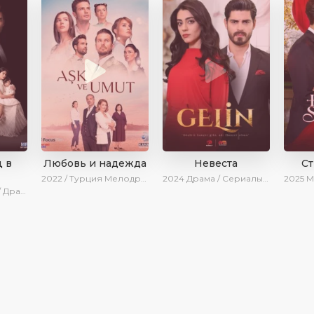
 в
Любовь и надежда
Невеста
С
2022 / Турция
Мелодрама / Драма / BeniAffet
2024
Драма / Сериалы 2024
2025
Мело
нки / Сериалы 2025