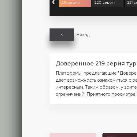
‹
17 серия
218 серия
219 серия
220 серия
221 
Назад
Доверенное 219 серия тур
Платформы, предлагающие "Доверенн
дает возможность ознакомиться с р
интересным. Таким образом, у зрит
ограничений. Приятного просмотра!