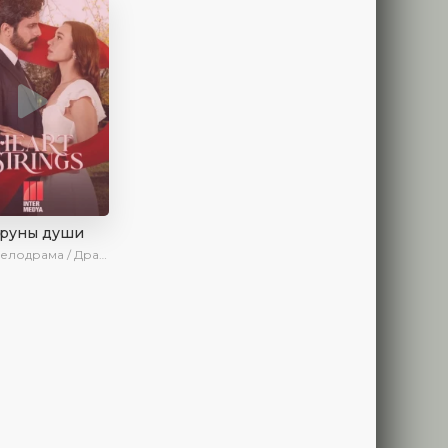
труны души
драма / Драма / Новинки / Сериалы 2025