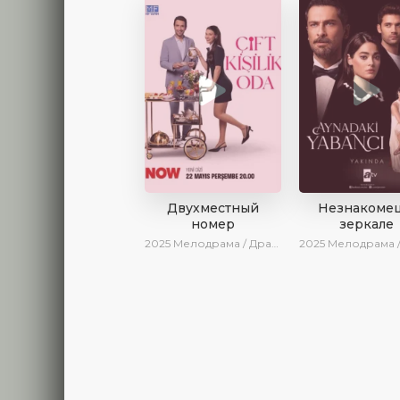
Двухместный
Незнакомец
номер
зеркале
2025
Мелодрама / Драма / Комедия / Новинки / Сериалы 2025
2025
Мелодрама / Драма / SesDizi / AlisaDirilis / Нови