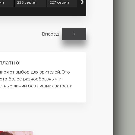
›
ия
226 серия
227 серия
228 серия
229 серия
Вперед
платно!
иряют выбор для зрителей. Это
мотр более разнообразным и
етные линии без лишних затрат и