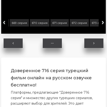
‹
›
серия
669 серия
670 серия
671 серия
672 серия
673 серия
Доверенное 716 серия турецкий
фильм онлайн на русском озвучке
бесплатно!
Платформы, предлагающие "Доверенное 716
серия" и множество других турецких сериалов,
расширяют выбор для зрителей. Это дает